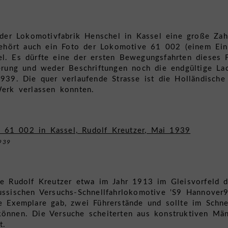
i der Lokomotivfabrik Henschel in Kassel eine große Zah
 gehört auch ein Foto der Lokomotive 61 002 (einem Ei
el. Es dürfte eine der ersten Bewegungsfahrten diese
ierung und weder Beschriftungen noch die endgültige Lac
939. Die quer verlaufende Strasse ist die Holländische
Werk verlassen konnten.
1939
te Rudolf Kreutzer etwa im Jahr 1913 im Gleisvorfeld 
ussischen Versuchs-Schnellfahrlokomotive 'S9 Hannover9
e Exemplare gab, zwei Führerstände und sollte im Schn
können. Die Versuche scheiterten aus konstruktiven M
t.