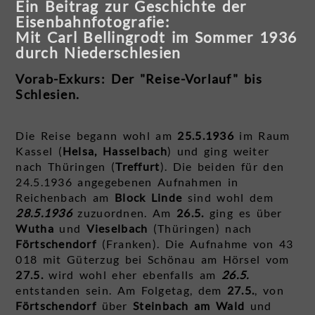
Ein Beitrag zur Geschichte der
Eisenbahnfotografie:
Mit Carl Bellingrodt im Sommer 1936
durch Niederschlesien
Vorab-Exkurs: Der "Reise-Vorlauf" bis
Schlesien.
Die Reise begann wohl am
25.5.1936
im Raum
Kassel (
Helsa, Hasselbach
) und ging weiter
nach Thüringen (
Treffurt
). Die beiden für den
24.5.1936 angegebenen Aufnahmen in
Reichenbach am
Block Linde
sind wohl dem
28.5.1936
zuzuordnen. Am
26.5.
ging es über
Wutha
und
Vieselbach
(Thüringen) nach
Förtschendorf
(Franken). Die Aufnahme von 43
018 mit Güterzug bei Schönau am Hörsel vom
27.5.
wird wohl eher ebenfalls am
26.5.
entstanden sein. Am Folgetag, dem
27.5.
, von
Förtschendorf
über
Steinbach am Wald
und