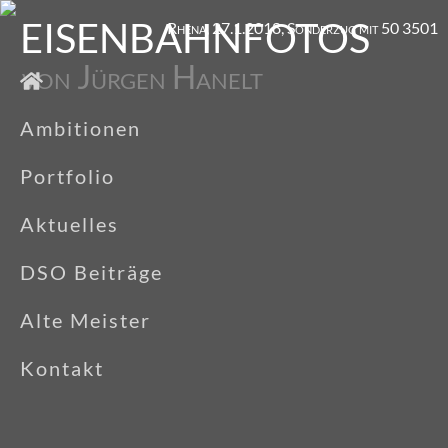
EISENBAHNFOTOS
Rhena, 27.1.2018, Sonderzug mit 50 3501
von Jürgen Hanelt
Ambitionen
Portfolio
Aktuelles
DSO Beiträge
Alte Meister
Kontakt